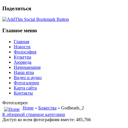
Поделиться
Главное меню
Главная
Новости
Философия
Культура
Аюрведа
Начинающим
Наша ятра
Видео и аудио
Фотогалереи
Карта сайта
Контакты
Фотогалереи
Home
»
Божества
» Godheads_2
К обзорной странице категории
Доступ ко всем фотографиям вместе: 485,766