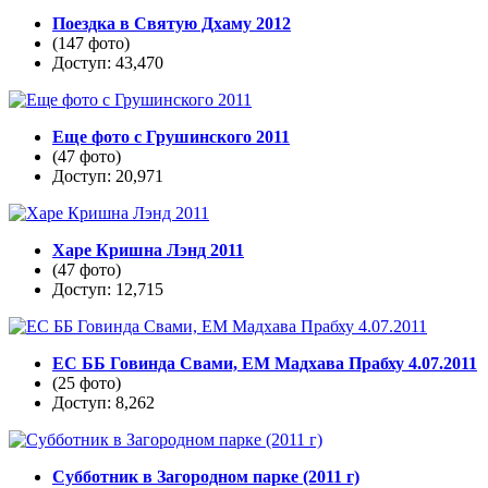
Поездка в Святую Дхаму 2012
(147 фото)
Доступ: 43,470
Еще фото с Грушинского 2011
(47 фото)
Доступ: 20,971
Харе Кришна Лэнд 2011
(47 фото)
Доступ: 12,715
ЕС ББ Говинда Свами, ЕМ Мадхава Прабху 4.07.2011
(25 фото)
Доступ: 8,262
Субботник в Загородном парке (2011 г)