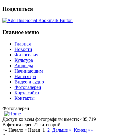
Поделиться
Главное меню
Главная
Новости
Философия
Культура
Аюрведа
Начинающим
Наша ятра
Видео и аудио
Фотогалереи
Карта сайта
Контакты
Фотогалереи
Доступ ко всем фотографиям вместе: 485,719
В фотогалерее 21 категорий
«« Начало
« Назад
1
2
Дальше »
Конец »»