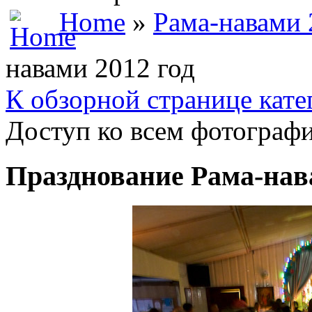
Home
»
Рама-навами 
навами 2012 год
К обзорной странице кате
Доступ ко всем фотографи
Празднование Рама-нав